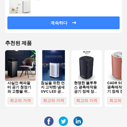
계속하다
추천된 제품
사실인 헤파필
침실을 위한 먼
현명한 블루투
CADR 50m
터 공기 청정기
지 고약한 냄새
스 광촉매작용
광촉매작용 
와 고향을 위한
UVC LED 공기
공기 정제 장치
기 정제 장치
CADR
정제 장치 29
데스크톱 작은
향 호텔 신
700m3/h
DB (데시벨) 최
집 이온화 장치
공기 청정기
최고의 가격
최고의 가격
최고의 가격
최고의 가
PM2.5 공기 정
고 고요한 수면
제 장치
방식을 제거하
세요