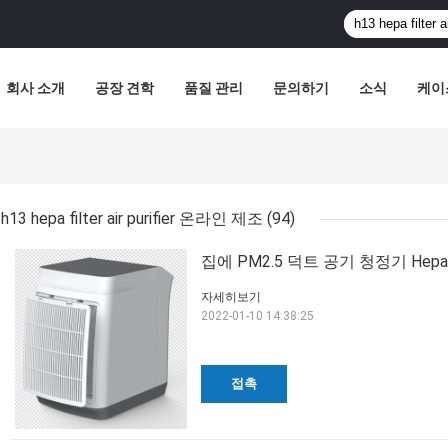
회사 소개
공장 견학
품질 관리
문의하기
소식
케이
h13 hepa filter air purifier 온라인 제조
(94)
집에 PM2.5 덕트 공기 청정기 He
자세히보기
2022-01-10 14:38:25
접촉